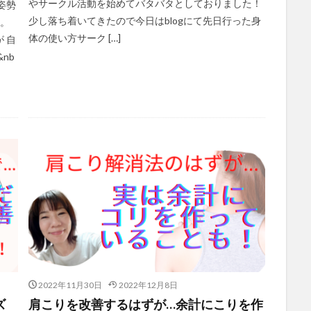
やサークル活動を始めてバタバタとしておりました！
姿勢
少し落ち着いてきたので今日はblogにて先日行った身
た。
体の使い方サーク […]
 自
nb
2022年11月30日
2022年12月8日
ズ
肩こりを改善するはずが…余計にこりを作