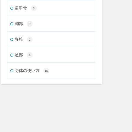
肩甲骨
3
胸郭
3
脊椎
2
足部
2
身体の使い方
18