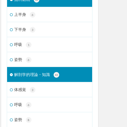
上半身
6
下半身
3
呼吸
1
姿勢
6
解剖学的理論・知識
43
体感覚
3
呼吸
6
姿勢
8