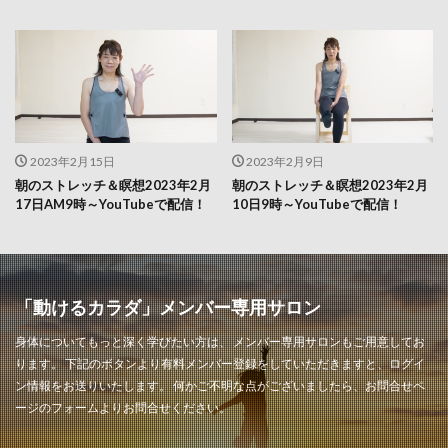
2023年2月15日
2023年2月9日
朝のストレッチ＆瞑想2023年2月
朝のストレッチ＆瞑想2023年2月
17日AM9時～YouTubeで配信！
10日9時～YouTubeで配信！
「動けるカラダ」メンバー専用サロン
身体についてもっと深く学びたい方は、 メンバー専用サロンもご用意してお
ります。 下記のボタンより有料メンバー登録をしていただきますと、ログイ
ン情報をお送りいたします。 何かご不明な点がございましたら、お問合せペ
ージのフォームよりお問合せください。