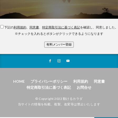
下記の
利用規約
、
同意書
、
特定商取引法に基づく表記
を確認し、同意しました。
※チェックを入れるとボタンがクリックできるようになります
有料メンバー登録
HOME
プライバシーポリシー
利用規約
同意書
特定商取引法に基づく表記
お問合せ
© Copyright 2022
動けるカラダ
当サイトの情報を転載、複製、改変等は禁止いたします