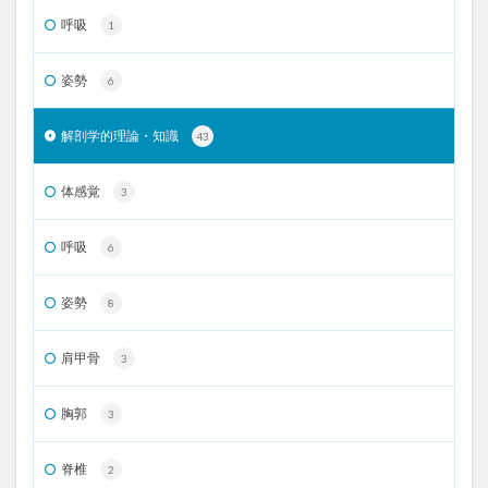
呼吸
1
姿勢
6
解剖学的理論・知識
43
体感覚
3
呼吸
6
姿勢
8
肩甲骨
3
胸郭
3
脊椎
2