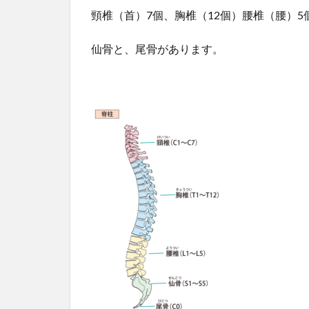
頸椎（首）7個、胸椎（12個）腰椎（腰）5
仙骨と、尾骨があります。