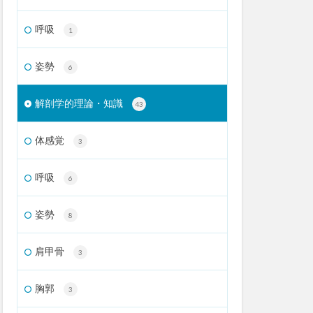
呼吸
1
姿勢
6
解剖学的理論・知識
43
体感覚
3
呼吸
6
姿勢
8
肩甲骨
3
胸郭
3