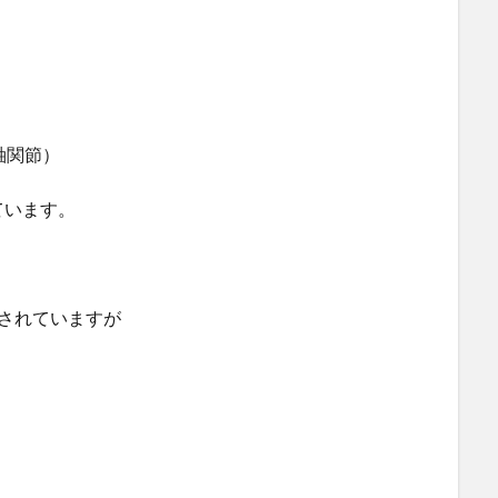
軸関節）
ています。
されていますが
。